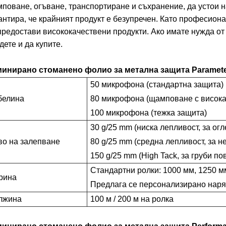
поване, огъване, транспортиране и съхранение, да устои н
антира, че крайният продукт е безупречен. Като професиона
предостави висококачествени продукти. Ако имате нужда от 
дете и да купите.
инирано стоманено фолио за метална защита Paramet
50 микрофона (стандартна защита)
белина
80 микрофона (щамповане с висока 
100 микрофона (тежка защита)
30 g/25 mm (ниска лепливост, за ог
о на залепване
80 g/25 mm (средна лепливост, за 
150 g/25 mm (High Tack, за груби по
Стандартни ролки: 1000 мм, 1250 м
рина
Предлага се персонализирано наря
лжина
100 м / 200 м на ролка