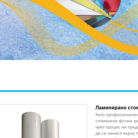
Ламинирано стом
Като професионален
стоманени фолиа за
чрез процес на пред
да се нанася върху 