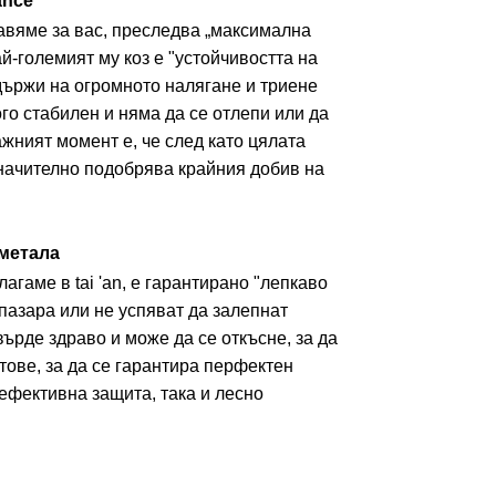
ance
авяме за вас, преследва „максимална
й-големият му коз е "устойчивостта на
държи на огромното налягане и триене
го стабилен и няма да се отлепи или да
жният момент е, че след като цялата
значително подобрява крайния добив на
метала
гаме в tai 'an, е гарантирано "лепкаво
пазара или не успяват да залепнат
ърде здраво и може да се откъсне, за да
тове, за да се гарантира перфектен
ефективна защита, така и лесно