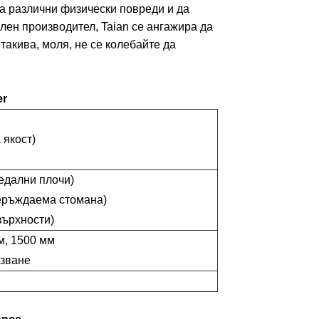
а различни физически повреди и да
лен производител, Taian се ангажира да
такива, моля, не се колебайте да
er
якост)
ледални плочи)
неръждаема стомана)
върхности)
м, 1500 мм
зване