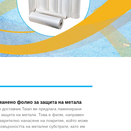
Live
анено фолио за защита на метала
 доставчик Taian ви предлага ламинирани
 защита на метала. Това е филм, направен
варително нанасяне на покритие, който може
повърхността на метални субстрати, като им