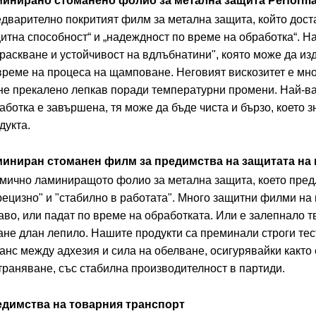
инирано стоманено фолио за метална защита Perform
дварително покритият филм за метална защита, който дост
итна способност“ и „надеждност по време на обработка“. На
раскване и устойчивост на вдлъбнатини", която може да из
време на процеса на щамповане. Неговият вискозитет е мно
не прекалено лепкав поради температурни промени. Най-ва
аботка е завършена, тя може да бъде чиста и бързо, което 
дукта.
иниран стоманен филм за предимства на защитата на 
мично ламиниращото фолио за метална защита, което предла
рецизно" и "стабилно в работата". Много защитни филми на 
аво, или падат по време на обработката. Или е залепнало тв
ане длан лепило. Нашите продукти са преминали строги тес
анс между адхезия и сила на обелване, осигурявайки както 
траняване, със стабилна производителност в партиди.
димства на товарния транспорт