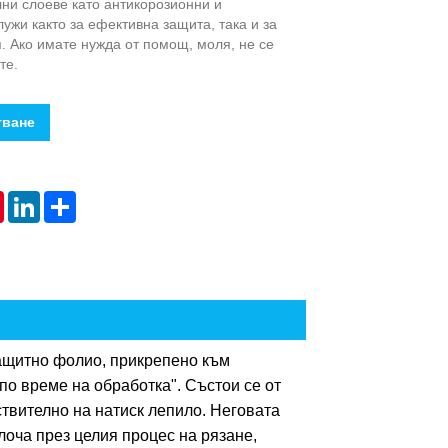
ни слоеве като антикорозионни и
лужи както за ефективна защита, така и за
. Ако имате нужда от помощ, моля, не се
те.
тване
tsApp
Pinterest
LinkedIn
Share
ащитно фолио, прикрепено към
по време на обработка". Състои се от
твително на натиск лепило. Неговата
лоча през целия процес на рязане,