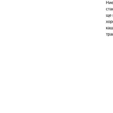
Ние
ста
ще 
хор
каш
тра