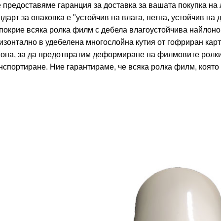
 предоставяме гаранция за доставка за вашата покупка на
ндарт за опаковка е "устойчив на влага, петна, устойчив на
покрие всяка ролка филм с дебела влагоустойчива найлонов
изонтално в удебелена многослойна кутия от гофриран карт
она, за да предотвратим деформиране на филмовите ролк
нспортиране. Ние гарантираме, че всяка ролка филм, която 