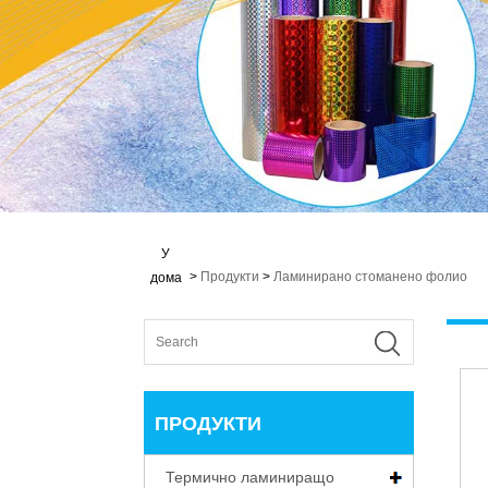
У
>
Продукти
>
Ламинирано стоманено фолио
дома
ПРОДУКТИ
Термично ламиниращо