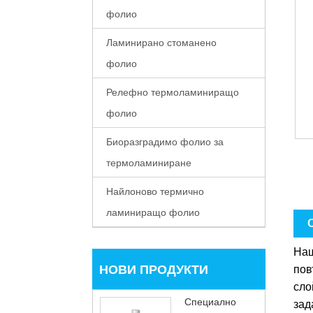
фолио
Ламинирано стоманено
фолио
Релефно термоламиниращо
фолио
Биоразградимо фолио за
термоламиниране
Найлоново термично
ламиниращо фолио
Наш
НОВИ ПРОДУКТИ
пов
сло
Специално
зад