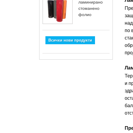
Лам
ламинирано
Пре
стоманено
фолио
защ
над
по 
ста
Всички нови продукти
обр
про
Лам
Тер
и п
здр
ост
бал
отс
Пре