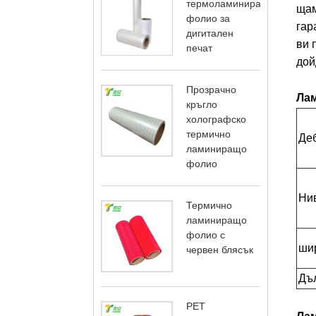
термоламиниращо
щам
фолио за
гар
дигитален
ви 
печат
дой
Прозрачно
Лам
кръгло
холографско
термично
Де
ламиниращо
фолио
Нив
Термично
ламиниращо
фолио с
ши
червен блясък
Дъ
PET