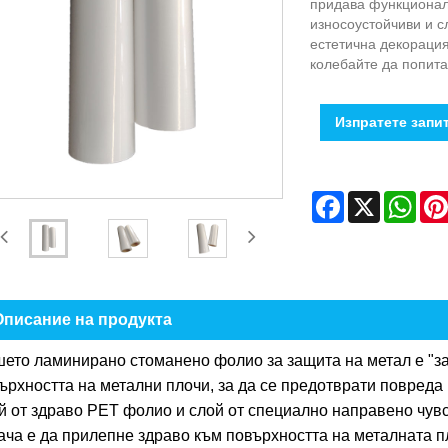
придава функционал
износоустойчиви и с
естетична декорация
колебайте да попита
Изпратете запи
Facebook
X
Wha
Описание на продукта
ето ламинирано стоманено фолио за защита на метал е "з
ърхността на метални плочи, за да се предотврати повреда 
й от здраво PET фолио и слой от специално направено чувс
ача е да прилепне здраво към повърхността на металната п