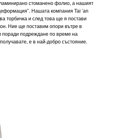
 ламинирано стоманено фолио, а нашият
 деформация". Нашата компания Tai 'an
а торбичка и след това ще я постави
он. Ние ще поставим опори вътре в
и поради подреждане по време на
получавате, е в най-добро състояние.