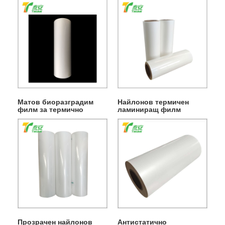
Матов биоразградим
Найлонов термичен
филм за термично
ламиниращ филм
ламиниране
Прозрачен найлонов
Антистатично