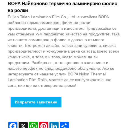
BOPA Найлоново термично ламинирано фолио
на ролки
Fujian Taian Lamination Film Co., Ltd. е китайски BOPA
найлонов термоламиниращ филм на ролки
производители, доставчици и износител. Придържайки се
към стремежа към перфектно качество на продуктите, така
че нашето ламиниращо фолио е доволно от много
клиенти. Екстремен дизайн, качествени суровини, висока
производителност и конкурентна цена са това, което всеки
клиент иска, а това е и това, което можем да ви
предложим. Разбира се, от съществено значение е и
нашето перфектно следпродажбено обслужване. Ако се
интересувате от нашите услуги BOPA Nylon Thermal
Lamination Film Rolls, можете да се консултирате с нас
сега, ние ще ви отговорим навреме!
Изпратете запитване
Facebook
X
WhatsApp
Pinterest
LinkedIn
Share