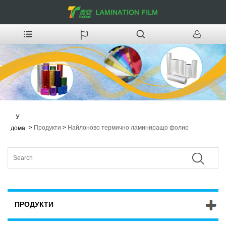
У
>
Продукти
>
Найлоново термично ламиниращо фолио
дома
ПРОДУКТИ