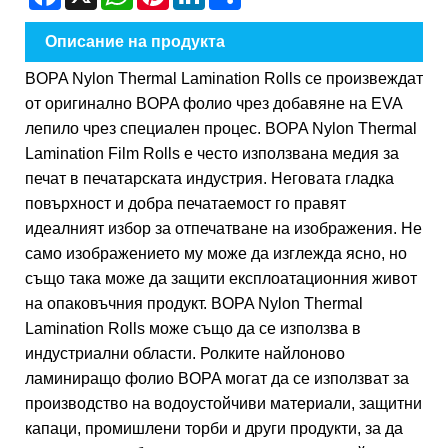
Описание на продукта
BOPA Nylon Thermal Lamination Rolls се произвеждат
от оригинално BOPA фолио чрез добавяне на EVA
лепило чрез специален процес. BOPA Nylon Thermal
Lamination Film Rolls е често използвана медия за
печат в печатарската индустрия. Неговата гладка
повърхност и добра печатаемост го правят
идеалният избор за отпечатване на изображения. Не
само изображението му може да изглежда ясно, но
също така може да защити експлоатационния живот
на опаковъчния продукт. BOPA Nylon Thermal
Lamination Rolls може също да се използва в
индустриални области. Ролките найлоново
ламиниращо фолио BOPA могат да се използват за
производство на водоустойчиви материали, защитни
капаци, промишлени торби и други продукти, за да