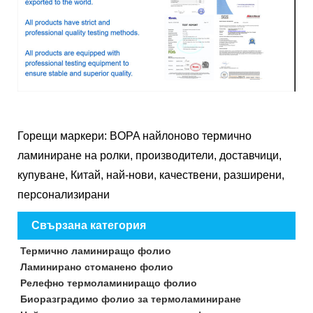
Горещи маркери: BOPA найлоново термично
ламиниране на ролки, производители, доставчици,
купуване, Китай, най-нови, качествени, разширени,
персонализирани
Свързана категория
Термично ламиниращо фолио
Ламинирано стоманено фолио
Релефно термоламиниращо фолио
Биоразградимо фолио за термоламиниране