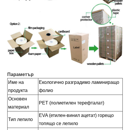
Параметър
Име на
Екологично разградимо ламиниращо
продукта
фолио
Основен
PET (полиетилен терефталат)
материал
EVA (етилен-винил ацетат) горещо
Тип лепило
топящо се лепило