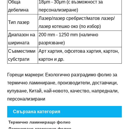
Обща
18μm - 30μm (с възможност за
дебелина
персонализиране)
Лазер/лазер сребрист/матов лазер/
Тип лазер
лазер котешко око (по избор)
Диапазон на
200 mm - 1250 mm (налично
ширината
разрязване)
Съвместими
Арт хартия, офсетова хартия, картон,
субстрати
картон и др.
Горещи маркери: Екологично разградимо фолио за
термично ламиниране, производители, доставчици,
купуване, Китай, най-новото, качество, напреднали,
персонализирани
Свързана категория
Термично ламиниращо фолио
Ламинирано стоманено фолио