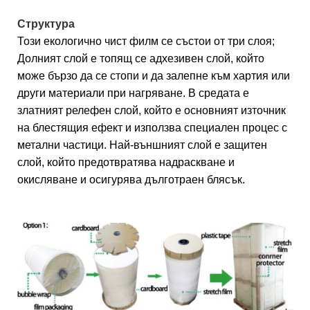
Структура
Този екологично чист филм се състои от три слоя;
Долният слой е топящ се адхезивен слой, който
може бързо да се стопи и да залепне към хартия или
други материали при нагряване. В средата е
златният релефен слой, който е основният източник
на блестящия ефект и използва специален процес с
метални частици. Най-външният слой е защитен
слой, който предотвратява надраскване и
окисляване и осигурява дълготраен блясък.