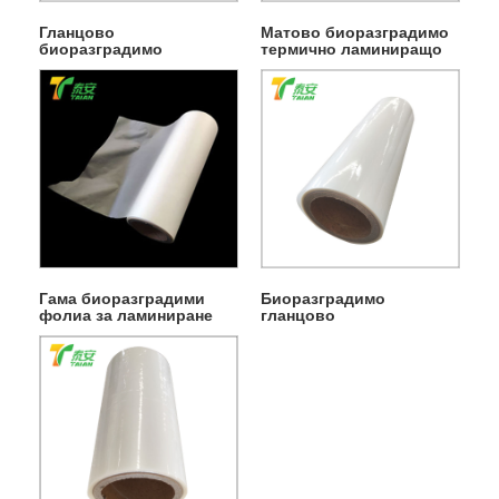
Гланцово
Матово биоразградимо
биоразградимо
термично ламиниращо
термично ламиниращо
фолио
фолио
Гама биоразградими
Биоразградимо
фолиа за ламиниране
гланцово
BIOX Matt
термоламиниращо
фолио