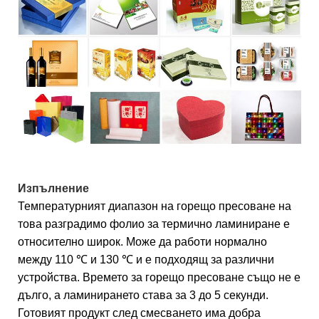
Изпълнение
Температурният диапазон на горещо пресоване на
това разградимо фолио за термично ламиниране е
относително широк. Може да работи нормално
между 110 ℃ и 130 ℃ и е подходящ за различни
устройства. Времето за горещо пресоване също не е
дълго, а ламинирането става за 3 до 5 секунди.
Готовият продукт след смесването има добра