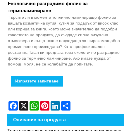
Екологично разградимо фолио за
термоламиниране
Търсите ли в момента топлинно ламиниращо фолио за
вашата козметична кутия, кутия за подарък от висок клас
или корица за книга, което може значително да подобри
качеството на продукта, да създаде силна визуална
атмосфера и също така е подходящо за широкомащабно
промишлено производство? Като професионален
доставчик, Taian ви предлага това екологично разградимо
фолио за термично ламиниране. Ако имате нужда от
помощ, моля, не се колебайте да попитате.
Изпратете запитване
Facebook
X
WhatsApp
Pinterest
LinkedIn
Share
Описание на продукта
Това екологично разградимо термично ламиниращо