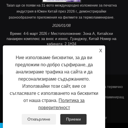
Taian ще се появи на 31-вото международно изложение за печатна
индустрия в Южен Китай през 2026 г., демонстрирайки
разнообразните приложения на филмите за термоламиниране.
2026/01/08
Време: 4-6 март 2026 г Местоположение: Зона A, Китайски
панаирен комплекс за внос и износ, Гуанджоу, Китай Номер на
кабината: 2.1H34
X
Ние използваме бисквитки, за да ви
предложим по-добро сърфиране, да
анализираме трафика на сайта и да
персонализираме съдържанието.
Използвайки този сайт, вие се
Copyright © 2023 Fujian Taian Laminany Film Co., Ltd. - Филм за термично
съгласявате с използването на бисквитки
ламиниране, ламиниран стоманен филм, релефен термичен ламиниращ
от наша страна.
Политика за
поверителност
филм - всички права запазени.
Връзки
Sitemap
RSS
XML
Privacy Policy
Отхвърляне
Приеми