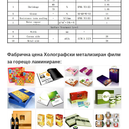
Фабрична цена Холографски метализиран филм
за горещо ламиниране: