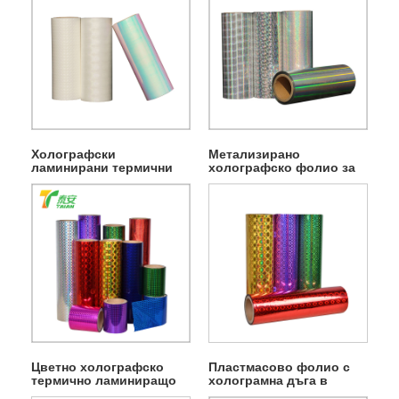
Холографски
Метализирано
ламинирани термични
холографско фолио за
торбички
термоламиниране
Цветно холографско
Пластмасово фолио с
термично ламиниращо
холограмна дъга в
фолио
преливащи се цветове