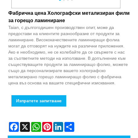
Фабрична цена Холографски метализиран филм
за горещо ламиниране
Taian, с дългогодишен производствен опит, може да
предостави на клиентите разнообразие от продукти за
ламиниране. Висококачествените ламиниращи фолиа
могат да отговорят на нуждите на различни приложения.
Ако е необходимо, не се колебайте да се свържете с нас
за съответните методи на използване. В допълнение към
съществуващите продукти за ламиниращо фолио, можете
също да персонализирате вашето холографско
метализирано горещо ламиниращо фолио с фабрична
цена въз основа на вашите специфични изисквания.
Изпратете запитване
Facebook
X
WhatsApp
Pinterest
LinkedIn
Share