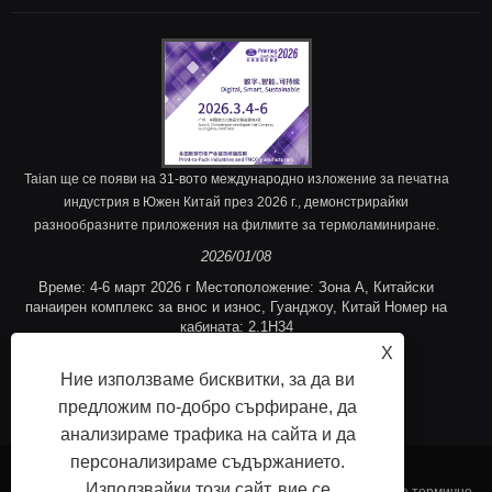
Taian ще се появи на 31-вото международно изложение за печатна
индустрия в Южен Китай през 2026 г., демонстрирайки
разнообразните приложения на филмите за термоламиниране.
2026/01/08
Време: 4-6 март 2026 г Местоположение: Зона A, Китайски
панаирен комплекс за внос и износ, Гуанджоу, Китай Номер на
кабината: 2.1H34
X
Ние използваме бисквитки, за да ви
предложим по-добро сърфиране, да
анализираме трафика на сайта и да
персонализираме съдържанието.
Използвайки този сайт, вие се
Copyright © 2023 Fujian Taian Laminany Film Co., Ltd. - Филм за термично