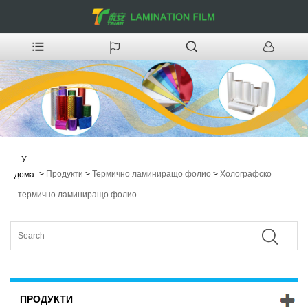
У
>
Продукти
>
Термично ламиниращо фолио
>
Холографско
дома
термично ламиниращо фолио
ПРОДУКТИ