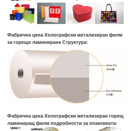
Фабрична цена Холографски метализиран филм
за горещо ламиниране Структура:
Фабрична цена Холографски метализиран горещ
ламиниращ филм подробности за опаковката: