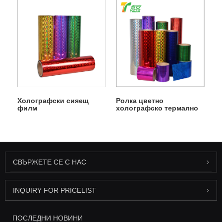
Холографски сияещ
Ролка цветно
филм
холографско термално
ламиниращо фолио
СВЪРЖЕТЕ СЕ С НАС
INQUIRY FOR PRICELIST
ПОСЛЕДНИ НОВИНИ