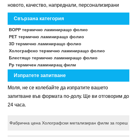
новото, качество, напреднали, персонализирани
Свързана категория
BOPP термично ламиниращо фолио
PET термично ламиниращо фолио
3D термично ламиниращо фолио
Холографско термично ламиниращо фолио
Блестящо термично ламиниращо фолио
Pp термичен ламиниращ филм
Изпратете запитване
Моля, не се колебайте да изпратите вашето
запитване във формата по-долу. Ще ви отговорим до
24 часа.