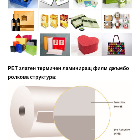
PET златен термичен ламиниращ филм джъмбо
ролкова структура: