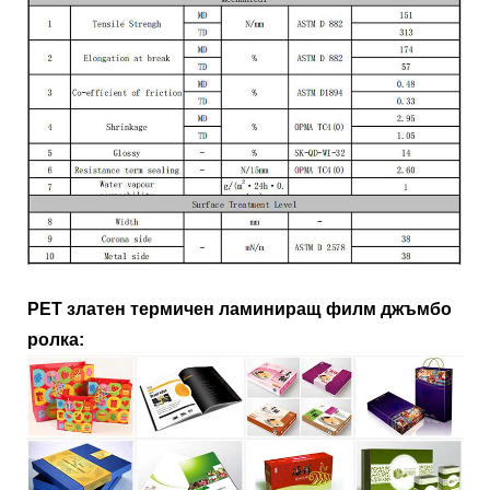
PET златен термичен ламиниращ филм джъмбо
ролка: