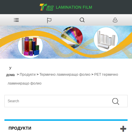
У
>
Продукти
>
Термично ламиниращо фолио
>
PET термично
дома
ламиниращо фолио
ПРОДУКТИ