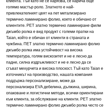
клиента. Тъй като не се нарязва, се нарича още
голямо мастър роло. Златното е най-
привлекателният цвят на пет метализирано
термично ламинирано фолио, което е обичано от
клиентите. PET златно термично ламиниране филм
джъмбо ролка е вид продукт с големи пратки на
Taian, който е обичан от клиенти в страната и
чужбина. ПЕТ златно термично ламинирано фолио
джъмбо ролка има устойчивост на висока
температура, голям вискозитет и не е лесно да
падне, силна издръжливост и не е лесно да се
сгъват мехурчета и висока плоскост. Тъй като Taian е
източникът на производство, нашата компания
поддържа персонализиране, може да
персонализира EVA дебелина, дължина, ширина,
опаковане и логистични методи, всички ориентирани
към клиента, за обслужване на клиенти. PET златно
термично ламинирано фолио джъмбо ролка често се