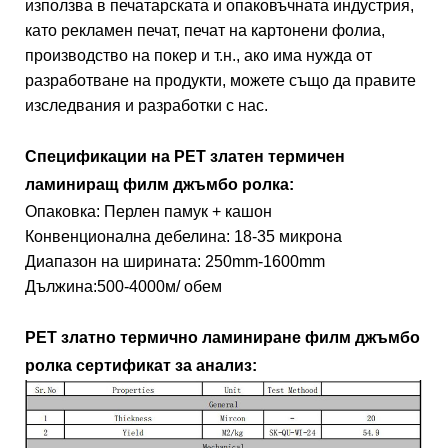
използва в печатарската и опаковъчната индустрия,
като рекламен печат, печат на картонени фолиа,
производство на покер и т.н., ако има нужда от
разработване на продукти, можете също да правите
изследвания и разработки с нас.
Спецификации на PET златен термичен
ламиниращ филм джъмбо ролка:
Опаковка: Перлен памук + кашон
Конвенционална дебелина: 18-35 микрона
Диапазон на ширината: 250mm-1600mm
Дължина:500-4000м/ обем
PET златно термично ламиниране филм джъмбо
ролка сертификат за анализ: