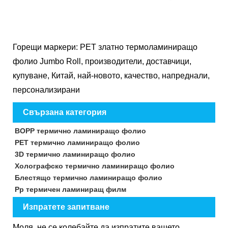
Горещи маркери: PET златно термоламиниращо
фолио Jumbo Roll, производители, доставчици,
купуване, Китай, най-новото, качество, напреднали,
персонализирани
Свързана категория
BOPP термично ламиниращо фолио
PET термично ламиниращо фолио
3D термично ламиниращо фолио
Холографско термично ламиниращо фолио
Блестящо термично ламиниращо фолио
Pp термичен ламиниращ филм
Изпратете запитване
Моля, не се колебайте да изпратите вашето