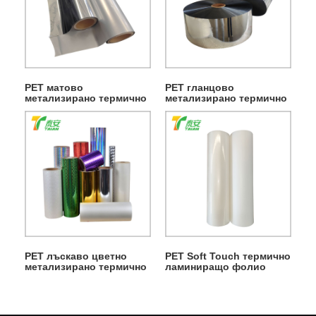
PET матово
PET гланцово
метализирано термично
метализирано термично
ламиниращо фолио
ламиниращо фолио
PET лъскаво цветно
PET Soft Touch термично
метализирано термично
ламиниращо фолио
ламиниращо фолио