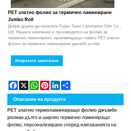
PET златно фолио за термично ламиниране
Jumbo Roll
Добре дошли да посетите Fujian Taian Lamination Film Co.,
Ltd. Нашата компания е производител на фолио за
термично ламиниране, произвеждащо главно PET златно
фолио за термично ламиниране джъмбо ролки.
Изпратете запитване
Facebook
X
WhatsApp
Pinterest
LinkedIn
Share
Описание на продукта
PET златно термоламиниращо фолио джъмбо
ролка
е дълго и широко термично ламиниращо
фолио, персонализирано според изискванията на