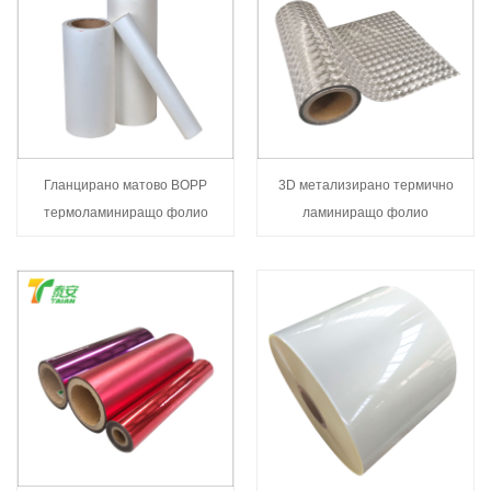
Гланцирано матово BOPP
3D метализирано термично
термоламиниращо фолио
ламиниращо фолио