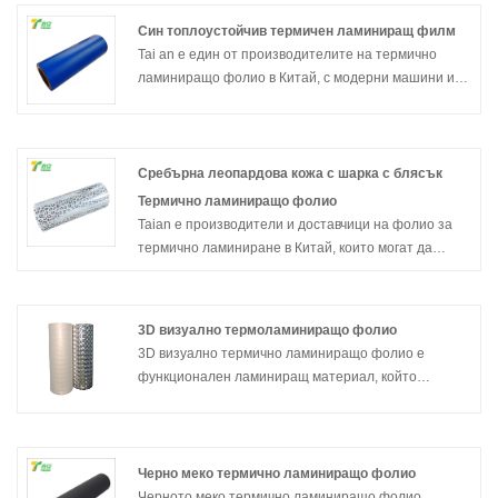
Син топлоустойчив термичен ламиниращ филм
Tai an е един от производителите на термично
ламиниращо фолио в Китай, с модерни машини и
перфектно обслужване, може да ви предостави
синьо топлоустойчиво термично ламинирано
фолио, може да се използва в среда с висока
температура, добре дошли да се консултирате.
Сребърна леопардова кожа с шарка с блясък
Термично ламиниращо фолио
Taian е производители и доставчици на фолио за
термично ламиниране в Китай, които могат да
продават на едро фолио за термично ламиниране
с шарка на сребърна кожа на леопард. Ние можем
да осигурим професионално обслужване и по-
3D визуално термоламиниращо фолио
добра цена за вас. Ако се интересувате от продукти
3D визуално термично ламиниращо фолио е
с термично ламиниране, моля свържете се с нас.
функционален ламиниращ материал, който
Ние следваме качеството на почивката, уверени, че
преодолява планарния проблем на традиционното
цената на съвестта, всеотдайното обслужване.
ламиниране, постигайки стереоскопичен визуален
ефект с висока разделителна способност. Освен
това се характеризира със силна адхезия, отлична
Черно меко термично ламиниращо фолио
защита и лесна обработка.
Черното меко термично ламиниращо фолио,