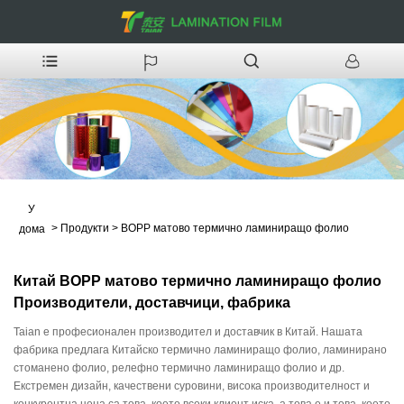
У
>
Продукти
>
BOPP матово термично ламиниращо фолио
дома
Китай BOPP матово термично ламиниращо фолио
Производители, доставчици, фабрика
Taian е професионален производител и доставчик в Китай. Нашата
фабрика предлага Китайско термично ламиниращо фолио, ламинирано
стоманено фолио, релефно термично ламиниращо фолио и др.
Екстремен дизайн, качествени суровини, висока производителност и
конкурентна цена са това, което всеки клиент иска, а това е и това, което