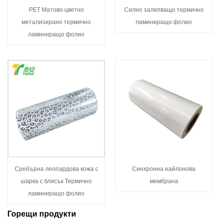
PET Матово цветно
Силно залепващо термично
метализирано термично
ламиниращо фолио
ламиниращо фолио
Сребърна леопардова кожа с
Синхронна найлонова
шарка с блясък Термично
мембрана
ламиниращо фолио
Горещи продукти