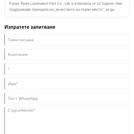
за игра, картон и друга продукция, могат да бъдат разработени
Fujian Taian Lamination Film Co., Ltd. е в бизнеса от 12 години. Ние
повече приложения, приветствайте клиенти по целия свят да си
поддържаме принципа на „качеството на първо място“, за да
сътрудничат с нас за печеливша печалба.
отговорим на нуждите на всеки клиент, а проверката е важно
средство за гарантиране на „качеството на първо място“. Отделът
Изпратете запитване
за проверка играе важна роля в нашата компания.