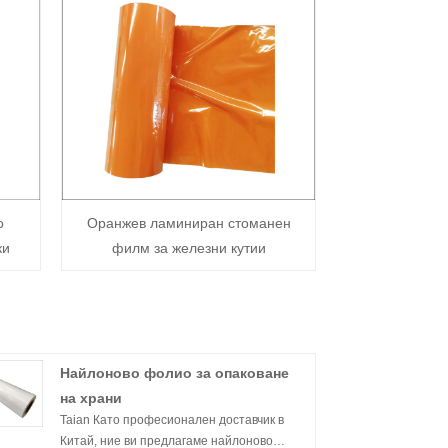
о
Оранжев ламиниран стоманен
ки
филм за железни кутии
Найлоново фолио за опаковане
на храни
Taian Като професионален доставчик в
Китай, ние ви предлагаме найлоново