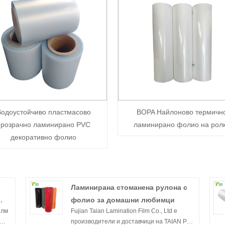
Водоустойчиво пластмасово
BOPA Найлоново термичн
прозрачно ламинирано PVC
ламинирано фолио на рол
декоративно фолио
Ламинирана стоманена рулона с
фолио за домашни любимци
илм
Fujian Taian Lamination Film Co., Ltd е
производители и доставчици на TAIAN Pet