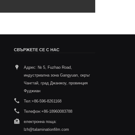
СВЪРЖЕТЕ СЕ С НАС
Адрес: № 5, Fuzhao Road,
Съответствието като основа,
Анализ 
индустриална зона Gangyuan, окръг
безопасността като приоритет - фолио
на проб
за топлинно запечатване, отпечатано
термол
Чангтай, град Джанжоу, провинция
2025/11/20
чка за храна
Фуджиан
2/11
Анализ на ключови точки
Тел:
+86-596-8261168
ламиниращ печат с тер
Телефон:
+86-18960083788
електронна поща:
lzh@talaminationfilm.com