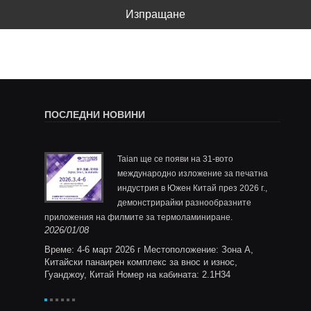
Изпращане
ПОСЛЕДНИ НОВИНИ
за
Taian ще се появи на 31-вото
ащ филм и
международно изложение за печатна
и
индустрия в Южен Китай през 2026 г.,
демонстрирайки разнообразните
по поръ
2025/1
приложения на филмите за термоламиниране.
Ltd.,
2026/01/08
ане за
ния и
Време: 4-6 март 2026 г Местоположение: Зона A,
ята за
Китайски панаирен комплекс за внос и износ,
отени
Гуанджоу, Китай Номер на кабината: 2.1H34
, повече
тстват
ат и