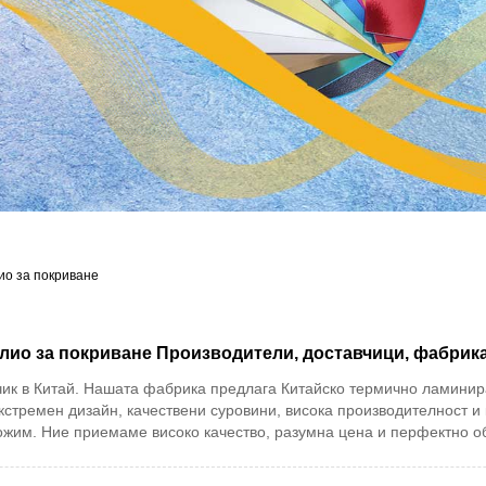
о за покриване
ио за покриване Производители, доставчици, фабрик
вчик в Китай. Нашата фабрика предлага Китайско термично ламин
ремен дизайн, качествени суровини, висока производителност и к
дложим. Ние приемаме високо качество, разумна цена и перфектно о