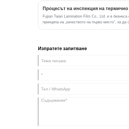
с вас.
време.
Fujian Taian Lamination Film Co., Ltd. е в бизне
принципа на „качеството на първо място“, за да
клиент, а проверката е важно средство за гарант
място“. Отделът за проверка играе важна роля 
Изпратете запитване