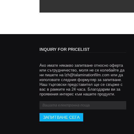
INQUIRY FOR PRICELIST
Ако имате някакво запитване относно оферта
Отключете нови приложения 
или сътрудничество, моля не се колебайте да
ни пишете на
lzh@talaminationfilm.com
найлонов термичен ламинир
или да
използвате следния формуляр за запитване.
отворете нови бизнес област
Наш търговски представител ще се свърже с
2025/03/24
вас в рамките на 24 часа. Благодарим ви за
проявения интерес към нашите продукти.
Fujian Tai 'Предварително покритие Film Co., 
участва в индустрията за термично ламинир
повече от десет години, постоянно изследва
разработване на нови материали в индустри
термични ламиниращи филми, засега разраб
BOPP, PET, CPP, PVC, PLA, BOPA, PP и т.н.
материали са в процес на разработка, приве
заинтересовани клиенти, за да се консултир