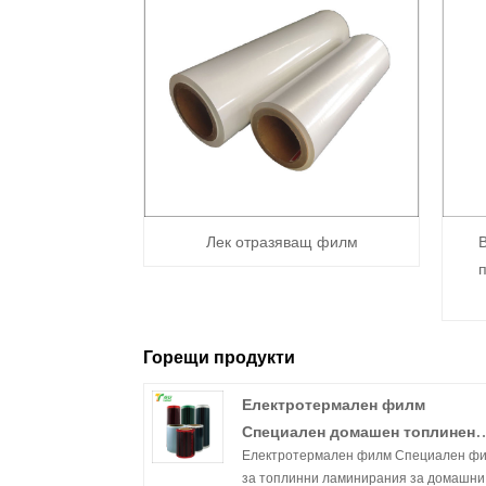
Лек отразяващ филм
Горещи продукти
Електротермален филм
Специален домашен топлинен
Електротермален филм Специален ф
ламиниращ филм
за топлинни ламинирания за домашни