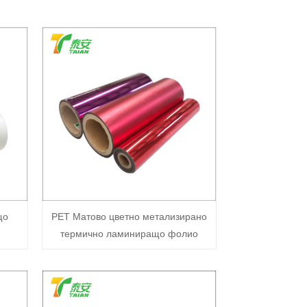
що
PET Матово цветно метализирано
термично ламиниращо фолио