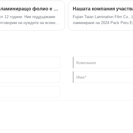
на есента на 12 септември 2024 
ще ви отговорим навреме!
служители, страхотна награда, н
Процесът на инспекция на термично ламиниращо фолио е важно средство за осигуряване на качество и стабилност
Нашата компания участва
прекараха една незабравима нощ
са от 12 години. Ние поддържаме
​Fujian Taian Lamination Film Co.
 отговорим на нуждите на всеки
ламиниране на 2024 Pack Peru Ex
иране на „качеството на първо
в нашата компания.