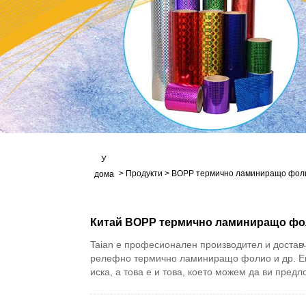
У
>
Продукти
>
BOPP термично ламиниращо фоли
дома
Китай BOPP термично ламиниращо фол
Taian е професионален производител и доста
релефно термично ламиниращо фолио и др. Екст
иска, а това е и това, което можем да ви пре