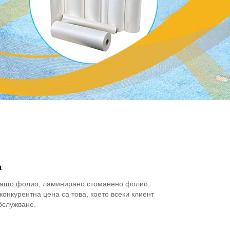
а
иращо фолио, ламинирано стоманено фолио,
онкурентна цена са това, което всеки клиент
бслужване.