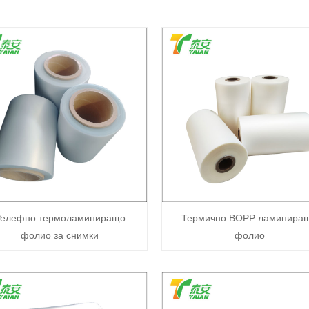
елефно термоламиниращо
Термично BOPP ламинира
фолио за снимки
фолио