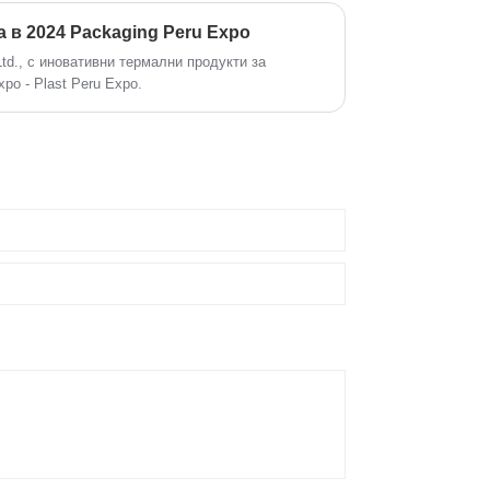
г. Ръководителите на компанията и всички
асладете се на луната, с храна, в смях и смях
 в 2024 Packaging Peru Expo
 в средата на есента.
, Ltd., с иновативни термални продукти за
po - Plast Peru Expo.