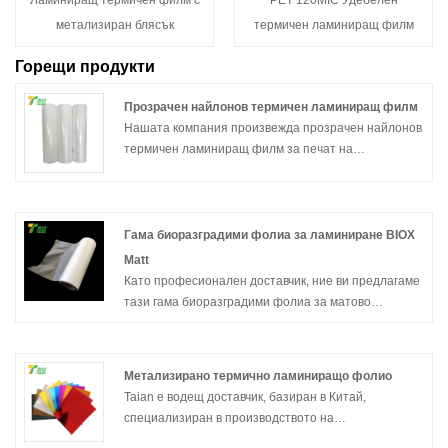
метализиран блясък
термичен ламиниращ филм
Горещи продукти
Прозрачен найлонов термичен ламиниращ филм
Нашата компания произвежда прозрачен найлонов
термичен ламиниращ филм за печат на
технологията за покритие, ако трябва да се
свържете с нас.
Гама биоразградими фолиа за ламиниране BIOX
Matt
Като професионален доставчик, ние ви предлагаме
тази гама биоразградими фолиа за матово
ламиниране BIOX. Това е филм с висока
производителност, произведен чрез използване на
усъвършенстван синтез на биологични материали
Метализирано термично ламиниращо фолио
и технология за обработка на матова повърхност. В
Taian е водещ доставчик, базиран в Китай,
Taian разбираме, че бъдещите опаковки от висок
специализиран в производството на
клас трябва да са екологични, но не могат да
висококачествено метализирано