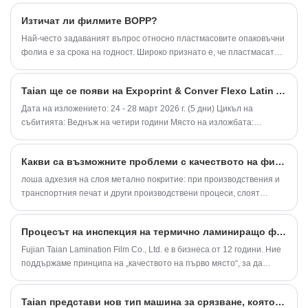
опаковъчната промишленост, но и в специални
Изтичат ли филмите BOPP?
термични артикули, използвани в домакинските
уреди, LED светлини и шивашката промишленост.
Най-често задаваният въпрос относно пластмасовите опаковъчни
Ние искрено се радваме на вашето посещение и
фолиа е за срока на годност. Широко признато е, че пластмасата
има значително по-дълъг срок на годност в сравнение с други
сътрудничество.
опаковъчни материали като хартията.
Taian ще се появи на Expoprint & Conver Flexo Latin America 2026
Дата на изложението: 24 - 28 март 2026 г. (5 дни) Цикъл на
събитията: Веднъж на четири години Място на изложбата:
Бразилия - Северен конгресен център на Сао Пауло Номер на
изложбения щанд Taian: K-260-160
Какви са възможните проблеми с качеството на филмите за термично ламиниране с метализирани слоеве? Как да го решим?
лоша адхезия на слоя метално покритие: при производствения и
транспортния печат и други производствени процеси, слоят
метално покритие пада, което води до загуба на цветни шарки на
филма за термично ламиниране и нормалните композитни и
Процесът на инспекция на термично ламиниращо фолио е важно средство за осигуряване на качество и стабилност
печатни процеси не могат да бъдат извършени, и ефектът от
крайния продукт е слаб.
Fujian Taian Lamination Film Co., Ltd. е в бизнеса от 12 години. Ние
поддържаме принципа на „качеството на първо място“, за да
отговорим на нуждите на всеки клиент, а проверката е важно
средство за гарантиране на „качеството на първо място“. Отделът
Taian представи нов тип машина за срязване, която спомага за повишаване на ефективността на производството.
за проверка играе важна роля в нашата компания.