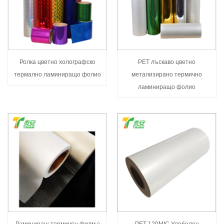
Ролка цветно холографско
PET лъскаво цветно
термално ламиниращо фолио
метализирано термично
ламиниращо фолио
Ламиниращ термичен филм с
PET 120MIC Удебелен