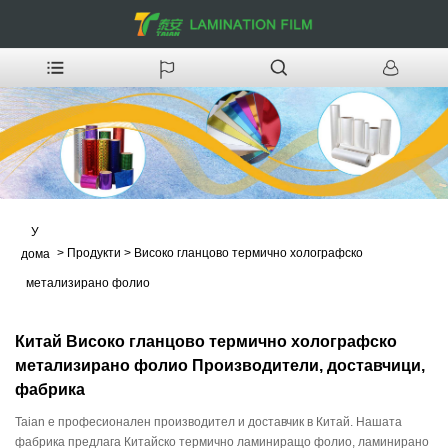
У
>
Продукти
>
Високо гланцово термично холографско
дома
метализирано фолио
Китай Високо гланцово термично холографско
метализирано фолио Производители, доставчици,
фабрика
Taian е професионален производител и доставчик в Китай. Нашата
фабрика предлага Китайско термично ламиниращо фолио, ламинирано