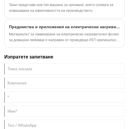
Taian представи нов тип машина за срязване, която спомага за
повишаване на ефективността на производството.
Предимства и приложения на електрически нагревателен филм за ламиниране на домашни любимци
Материалът за ламиниране на електрическо нагревателно фолио
за домашни любимци е направен от проводящо PET оригинално
фолио чрез специален процес, добавящ специална eva, мастило,
метална носеща лента за поток и др.
Изпратете запитване