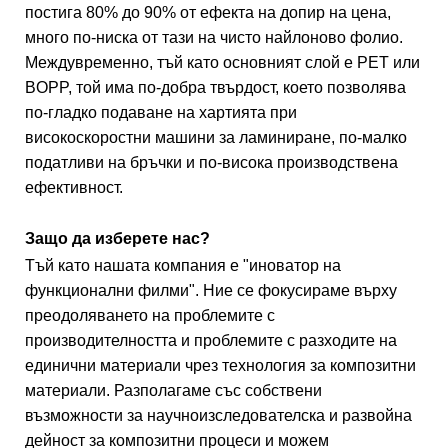
постига 80% до 90% от ефекта на допир на цена,
много по-ниска от тази на чисто найлоново фолио.
Междувременно, тъй като основният слой е PET или
BOPP, той има по-добра твърдост, което позволява
по-гладко подаване на хартията при
високоскоростни машини за ламиниране, по-малко
податливи на бръчки и по-висока производствена
ефективност.
Защо да изберете нас?
Тъй като нашата компания е "иноватор на
функционални филми". Ние се фокусираме върху
преодоляването на проблемите с
производителността и проблемите с разходите на
единични материали чрез технология за композитни
материали. Разполагаме със собствени
възможности за научноизследователска и развойна
дейност за композитни процеси и можем