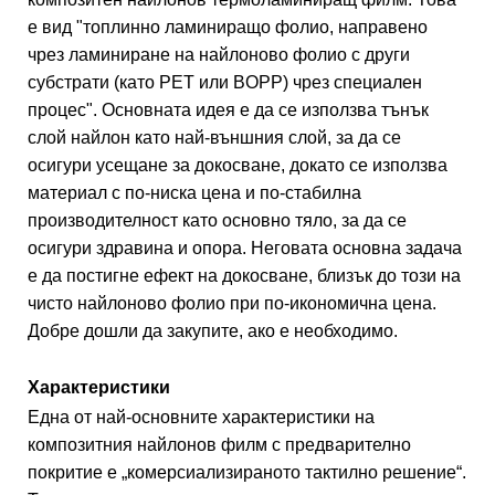
е вид "топлинно ламиниращо фолио, направено
чрез ламиниране на найлоново фолио с други
субстрати (като PET или BOPP) чрез специален
процес". Основната идея е да се използва тънък
слой найлон като най-външния слой, за да се
осигури усещане за докосване, докато се използва
материал с по-ниска цена и по-стабилна
производителност като основно тяло, за да се
осигури здравина и опора. Неговата основна задача
е да постигне ефект на докосване, близък до този на
чисто найлоново фолио при по-икономична цена.
Добре дошли да закупите, ако е необходимо.
Характеристики
Една от най-основните характеристики на
композитния найлонов филм с предварително
покритие е „комерсиализираното тактилно решение“.