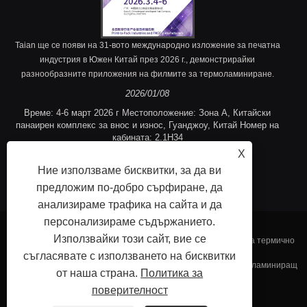
Taian ще се появи на 31-вото международно изложение за печатна
индустрия в Южен Китай през 2026 г., демонстрирайки
разнообразните приложения на филмите за термоламиниране.
2026/01/08
Време: 4-6 март 2026 г Местоположение: Зона A, Китайски
панаирен комплекс за внос и износ, Гуанджоу, Китай Номер на
кабината: 2.1H34
X
Ние използваме бисквитки, за да ви
предложим по-добро сърфиране, да
анализираме трафика на сайта и да
персонализираме съдържанието.
Използвайки този сайт, вие се
Copyright © 2023 Fujian Taian Laminany Film Co., Ltd. - Филм за термично
съгласявате с използването на бисквитки
ламиниране, ламиниран стоманен филм, релефен термичен ламиниращ
от наша страна.
Политика за
поверителност
филм - всички права запазени.