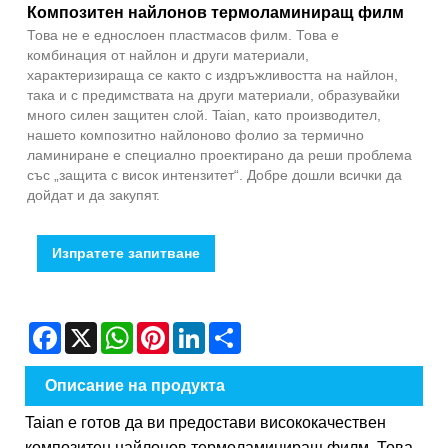
Композитен найлонов термоламиниращ филм
Това не е еднослоен пластмасов филм. Това е
комбинация от найлон и други материали,
характеризираща се както с издръжливостта на найлон,
така и с предимствата на други материали, образувайки
много силен защитен слой. Taian, като производител,
нашето композитно найлоново фолио за термично
ламиниране е специално проектирано да реши проблема
със „защита с висок интензитет“. Добре дошли всички да
дойдат и да закупят.
Изпратете запитване
Facebook
X
WhatsApp
Pinterest
LinkedIn
Share
Описание на продукта
Taian е готов да ви предостави висококачествен
композитен найлонов термоламиниращ филм. Това