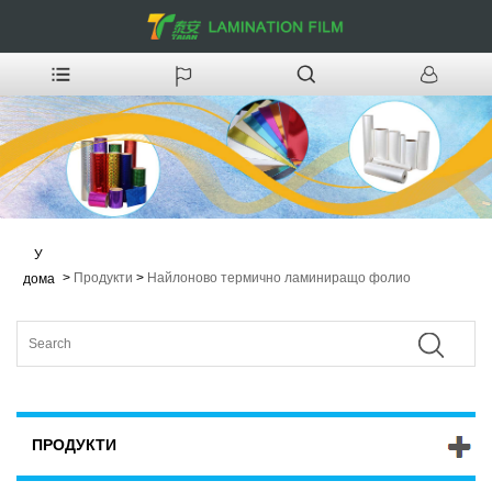
У
>
Продукти
>
Найлоново термично ламиниращо фолио
дома
ПРОДУКТИ