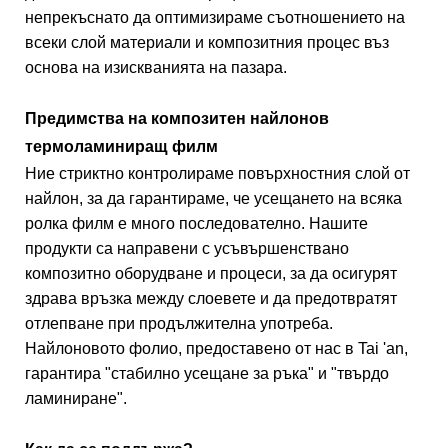
непрекъснато да оптимизираме съотношението на
всеки слой материали и композитния процес въз
основа на изискванията на пазара.
Предимства на композитен найлонов
термоламиниращ филм
Ние стриктно контролираме повърхностния слой от
найлон, за да гарантираме, че усещането на всяка
ролка филм е много последователно. Нашите
продукти са направени с усъвършенствано
композитно оборудване и процеси, за да осигурят
здрава връзка между слоевете и да предотвратят
отлепване при продължителна употреба.
Найлоновото фолио, предоставено от нас в Tai 'an,
гарантира "стабилно усещане за ръка" и "твърдо
ламиниране".