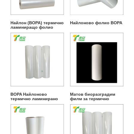
Найлон (BOPA) термично
Найлоново фолио BOPA
ламиниращо фолио
BOPA Найлоново
Матов биоразградим
термично ламинирано
филм за термично
фолио на ролки
ламиниране