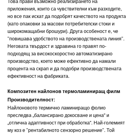
Това прави възможно реализирането на
приложения, които са чувствителни към разходите,
но все пак искат да подобрят качеството на продукта
(като опаковки за масови потребителски стоки и
широкомащабни брошури). Друга особеност е, че
"повишава удобството на производствената линия".
Неговата твърдост и здравина го правят по-
подходящ за високоскоростно автоматизирано
производство, което може ефективно да намали
процента на скрап и да подобри производствената
ефективност на фабриката.
Композитен найлонов термоламиниращ филм
Производителност:
Найлоновото термично ламиниращо фолио
преследва „балансирано докосване и цена“ и
„отлична адаптивност при обработка“. Най-големият
му коз е "рентабилното сензорно решение". Той