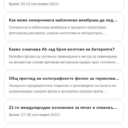
не се колебайте да се свържете с нас по всяко
Време: 20-23 септември 2023 г
време.
Как може синхронната найлонова мембрана да подобри производителността на филтриране в критични приложения?
Синхронната найлонова мембрана е прецизно проектиран
филтриращ материал, широко използван в лабораторни,
промишлени, фармацевтични, хранителни и екологични тестове.
Той е проектиран за висока механична якост, изключителна
Какво означава Ah зад броя волтове на батерията?
химическа съвместимост и постоянно разпределение на размера
на порите, което го прави подходящ за микрофилтрация,
Релефно фолио за топлинно ламиниране е метод за ламиниране
стерилизираща филтрация и подготовка на аналитични проби.
на множество слоеве филмови материали заедно чрез топлинно
пресоване и щамповане едновременно, за да се увеличат
визуалните и тактилните ефекти на филма. Следните са
Общ преглед на холографското фолио за термоламиниране.
основните стъпки на метода за приготвяне на релефно
термокомпозитно фолио:
Лазерното предварително покритие е произведено на базата на
алуминизиран лазерен филм и прозрачен лазерен филм.
Предварително покрит лазерен филм, залепващата повърхност
не е лепкава в стаята...
21-то международно изложение за печат и опаковъчна индустрия във Виетнам
Време: 27~30 септември 2023 г