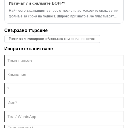
Изтичат ли филмите BOPP?
Най-често задаваният въпрос относно пластмасовите опаковъчни
фолиа е за срока на годност. Широко признато е, че пластмасата
има значително по-дълъг срок на годност в сравнение с други
опаковъчни материали като хартията.
Свързано търсене
Ролки за ламиниране с блясък за комерсиален печат
Изпратете запитване