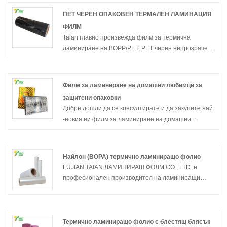
ПЕТ ЧЕРЕН ОПАКОВЕН ТЕРМАЛЕН ЛАМИНАЦИЯ
ФИЛМ
Taian главно произвежда филм за термична
ламиниране на BOPP/PET, PET черен непрозрачен
термичен ламиниращ филм е един от най
-разпространените филми за терминация на PET,
много популярен сред клиентите, добре дошли да
Филм за ламиниране на домашни любимци за
се консултирате и поръчате.
защитени опаковки
Добре дошли да се консултирате и да закупите най
-новия ни филм за ламиниране на домашни
любимци за защитени опаковки, с нетърпение
очакваме да си сътрудничим с вас.
Найлон (BOPA) термично ламиниращо фолио
FUJIAN TAIAN ЛАМИНИРАЩ ФОЛМ CO., LTD. е
професионален производител на ламиниращи
фолиа в Китай. Той има история на развитие от
повече от 10 години и е в челните редици на
индустрията за термично ламиниране. Имаме
много продукти за ламиниране, като фолио за
Термично ламиниращо фолио с блестящ блясък