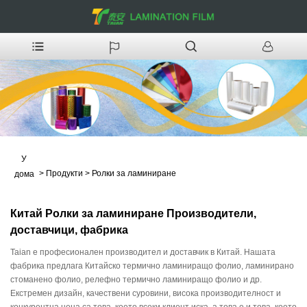
У
>
Продукти
>
Ролки за ламиниране
дома
Китай Ролки за ламиниране Производители,
доставчици, фабрика
Taian е професионален производител и доставчик в Китай. Нашата
фабрика предлага Китайско термично ламиниращо фолио, ламинирано
стоманено фолио, релефно термично ламиниращо фолио и др.
Екстремен дизайн, качествени суровини, висока производителност и
конкурентна цена са това, което всеки клиент иска, а това е и това, което