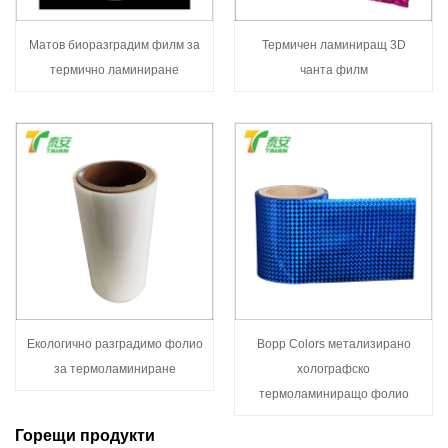
Матов биоразградим филм за
Термичен ламиниращ 3D
термично ламиниране
чанта филм
Екологично разградимо фолио
Bopp Colors метализирано
за термоламиниране
холографско
термоламиниращо фолио
Горещи продукти