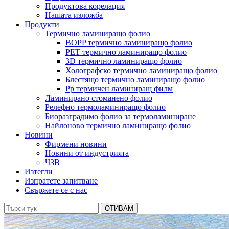
Продуктова корелация
Нашата изложба
Продукти
Термично ламиниращо фолио
BOPP термично ламиниращо фолио
PET термично ламиниращо фолио
3D термично ламиниращо фолио
Холографско термично ламиниращо фолио
Блестящо термично ламиниращо фолио
Pp термичен ламиниращ филм
Ламинирано стоманено фолио
Релефно термоламиниращо фолио
Биоразградимо фолио за термоламиниране
Найлоново термично ламиниращо фолио
Новини
Фирмени новини
Новини от индустрията
ЧЗВ
Изтегли
Изпратете запитване
Свържете се с нас