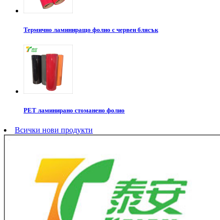
Термично ламиниращо фолио с червен блясък
PET ламинирано стоманено фолио
Всички нови продукти