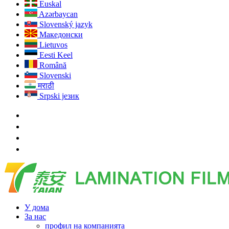
Euskal
Azərbaycan
Slovenský jazyk
Македонски
Lietuvos
Eesti Keel
Română
Slovenski
मराठी
Srpski језик
У дома
За нас
профил на компанията