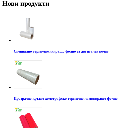
Нови продукти
Специално термоламиниращо фолио за дигитален печат
Прозрачно кръгло холографско термично ламиниращо фолио