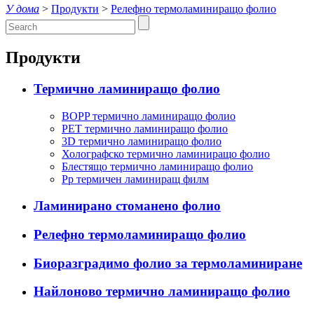
У дома
>
Продукти
>
Релефно термоламиниращо фолио
Продукти
Термично ламиниращо фолио
BOPP термично ламиниращо фолио
PET термично ламиниращо фолио
3D термично ламиниращо фолио
Холографско термично ламиниращо фолио
Блестящо термично ламиниращо фолио
Pp термичен ламиниращ филм
Ламинирано стоманено фолио
Релефно термоламиниращо фолио
Биоразградимо фолио за термоламиниране
Найлоново термично ламиниращо фолио