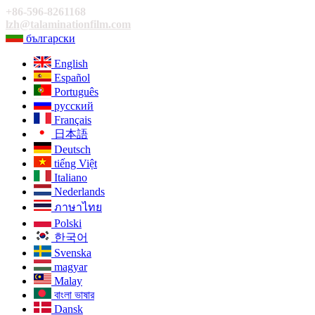
+86-596-8261168
lzh@talaminationfilm.com
български
English
Español
Português
русский
Français
日本語
Deutsch
tiếng Việt
Italiano
Nederlands
ภาษาไทย
Polski
한국어
Svenska
magyar
Malay
বাংলা ভাষার
Dansk