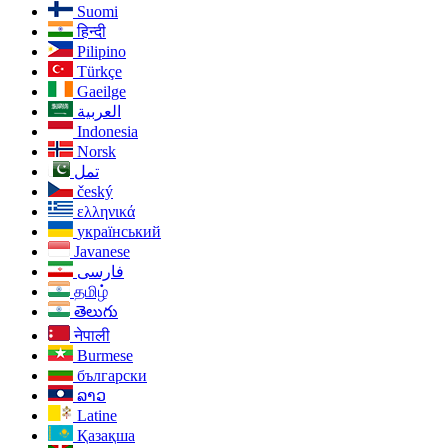
Suomi
हिन्दी
Pilipino
Türkçe
Gaeilge
العربية
Indonesia
Norsk‎
تمل
český
ελληνικά
український
Javanese
فارسی
தமிழ்
తెలుగు
नेपाली
Burmese
български
ລາວ
Latine
Қазақша