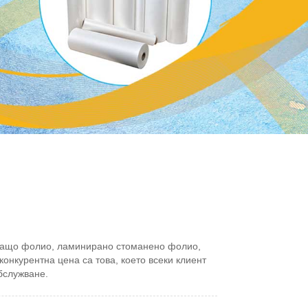
иращо фолио, ламинирано стоманено фолио,
онкурентна цена са това, което всеки клиент
бслужване.