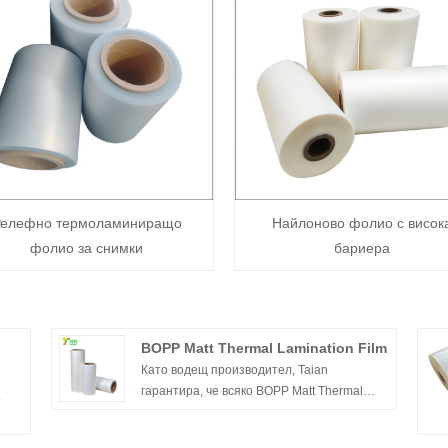
елефно термоламиниращо
Найлоново фолио с висок
фолио за снимки
бариера
BOPP Matt Thermal Lamination Film
Като водещ производител, Taian
гарантира, че всяко BOPP Matt Thermal
.
Lamination Film отговаря на строги
стандарти за качество. Фолиото е
с