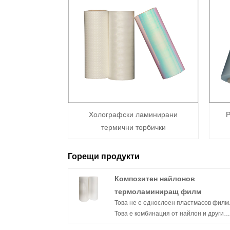
Холографски ламинирани
Р
термични торбички
Горещи продукти
Композитен найлонов
термоламиниращ филм
Това не е еднослоен пластмасов филм
Това е комбинация от найлон и други
материали, характеризираща се както 