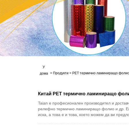
У
>
Продукти
>
PET термично ламиниращо фолио
дома
Китай PET термично ламиниращо фоли
Taian е професионален производител и доста
релефно термично ламиниращо фолио и др. Екст
иска, а това е и това, което можем да ви пре