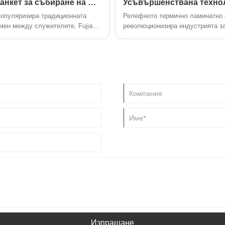
също така има ефекта против
Fujian Taian Lamination Film Co., Ltd. Банкет за събиране на Фестивала в средата на есента, ново пътуване.
овеното термично ламиниращо
 популяризира традиционната
Релефното термично ламинатно 
мен между служителите, Fujian
революционизира индустрията за
на торта за празника на средата
релефно щамповане и термично л
те на компанията и всички
лъскава повърхност.
луната, с храна, в смях и смях
сента.
Изпращане