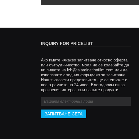
INQUIRY FOR PRICELIST
Ако имате някакво запитване относно оферта
Отключете нови приложения 
или сътрудничество, моля не се колебайте да
ни пишете на
lzh@talaminationfilm.com
найлонов термичен ламинир
или да
използвате следния формуляр за запитване.
отворете нови бизнес област
Наш търговски представител ще се свърже с
2025/03/24
вас в рамките на 24 часа. Благодарим ви за
проявения интерес към нашите продукти.
Fujian Tai 'Предварително покритие Film Co., 
участва в индустрията за термично ламинир
повече от десет години, постоянно изследва
разработване на нови материали в индустри
термични ламиниращи филми, засега разраб
BOPP, PET, CPP, PVC, PLA, BOPA, PP и т.н.
материали са в процес на разработка, приве
заинтересовани клиенти, за да се консултир
сътрудничат!