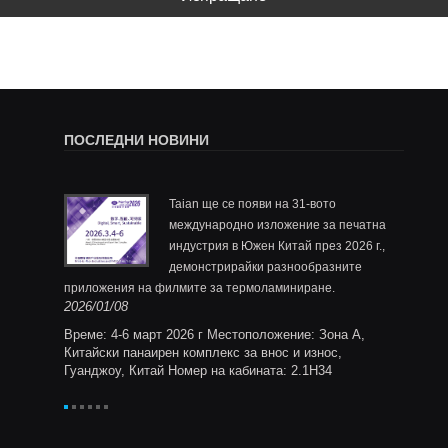
ПОСЛЕДНИ НОВИНИ
за
Taian ще се появи на 31-вото
ащ филм и
международно изложение за печатна
и
индустрия в Южен Китай през 2026 г.,
демонстрирайки разнообразните
по поръ
2025/1
приложения на филмите за термоламиниране.
Ltd.,
2026/01/08
ане за
ния и
Време: 4-6 март 2026 г Местоположение: Зона A,
ята за
Китайски панаирен комплекс за внос и износ,
отени
Гуанджоу, Китай Номер на кабината: 2.1H34
, повече
тстват
ат и