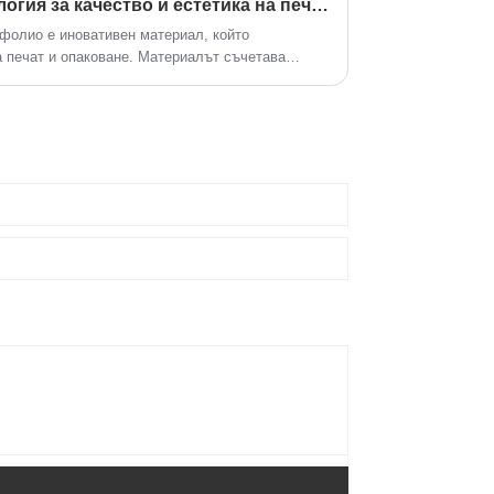
Усъвършенствана технология за качество и естетика на печат и опаковане: релефно термично ламинатно фолио
фолио е иновативен материал, който
 печат и опаковане. Материалът съчетава
аминиране, за да създаде уникална текстура и