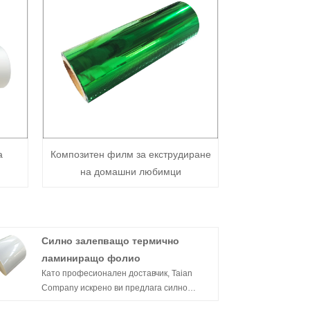
а
Композитен филм за екструдиране
на домашни любимци
Силно залепващо термично
ламиниращо фолио
Като професионален доставчик, Taian
Company искрено ви предлага силно
залепващо фолио за термоламиниране.