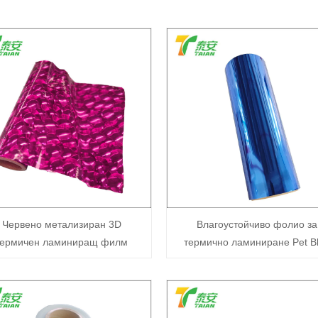
Червено метализиран 3D
Влагоустойчиво фолио за
термичен ламиниращ филм
термично ламиниране Pet B