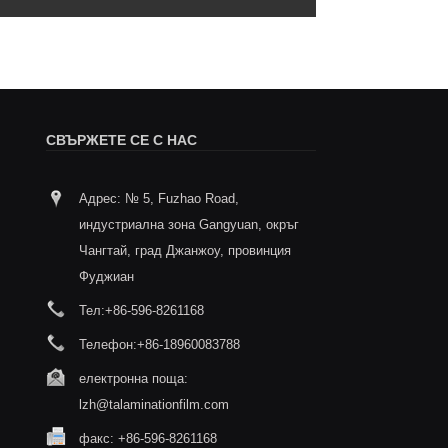
СВЪРЖЕТЕ СЕ С НАС
Адрес: № 5, Fuzhao Road,
Съответствието като основа,
Анализ 
индустриална зона Gangyuan, окръг
безопасността като приоритет - фолио
на проб
за топлинно запечатване, отпечатано
термол
Чангтай, град Джанжоу, провинция
2025/11/20
чка за храна
Фуджиан
2/11
Анализ на ключови точки
Тел:
+86-596-8261168
ламиниращ печат с тер
Телефон:
+86-18960083788
електронна поща:
lzh@talaminationfilm.com
факс: +86-596-8261168