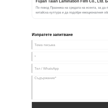
фолио анти -предимства срещу надраскване, а 
замърсяване и влагоустойчивия ефект на обикн
По повод Празника на средата на есента, за да
фолио.
китайска култура и да подобри емоционалния об
Taian Lamination Film Co.,Ltd. проведоха уникал
на есента на 12 септември 2024 г. Ръководители
служители, страхотна награда, насладете се на 
прекараха една незабравима нощ в средата на е
Изпратете запитване