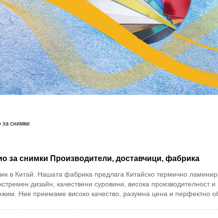
 за снимки
о за снимки Производители, доставчици, фабрика
вчик в Китай. Нашата фабрика предлага Китайско термично ламин
ремен дизайн, качествени суровини, висока производителност и к
дложим. Ние приемаме високо качество, разумна цена и перфектно о