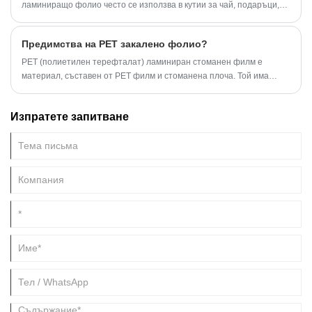
ламиниращо фолио често се използва в кутии за чай, подаръци,
козметични кутии, фармацевтични опаковки, антистатични
опаковки на електронни продукти и други картонени опаковки, но
Предимства на PET закалено фолио?
също така може да се използва за задържани карти, карти, карти
за игра, картон и друга продукция, могат да бъдат разработени
PET (полиетилен терефталат) ламиниран стоманен филм е
повече приложения, приветствайте клиенти по целия свят да си
материал, съставен от PET филм и стоманена плоча. Той има
сътрудничат с нас за печеливша печалба.
различни предимства в много области на приложение, следните са
основните предимства на PET ламинирано стоманено фолио:
Изпратете запитване