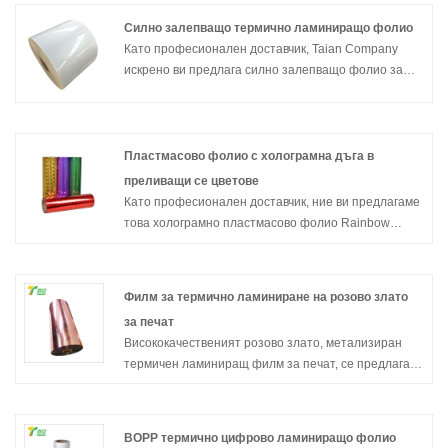
Силно залепващо термично ламиниращо фолио
Като професионален доставчик, Taian Company
искрено ви предлага силно залепващо фолио за
термоламиниране. Този продукт има модерен
външен вид и отлична здравина на свързване,
което може да добави цветни шарки към вашите
продукти. Ако имате нужда от помощ, моля, не се
Пластмасово фолио с холограмна дъга в
колебайте да попитате по всяко време.
преливащи се цветове
Като професионален доставчик, ние ви предлагаме
това холограмно пластмасово фолио Rainbow
Iridescent. Това е филм, произведен с помощта на
висококачествени PET или BOPP пластмасови
субстрати, чрез прецизна лазерна холографска
Филм за термично ламиниране на розово злато
компресия и процеси на вакуумно алуминиево
за печат
покритие. В Taian разбираме, че този филм се
Висококачественият розово злато, метализиран
продава заради неговия „лъскав“ ефект. Без блясък
термичен ламиниращ филм за печат, се предлага
тя губи смисъла си. Ние не просто ви продаваме
от производителите на Китай Taian Buy Rose Gold
ролка филм; ние ви предлагаме визуално решение,
Metalized Thermal Lamination Film за печат, който е с
което може да направи вашите продукти "блестящи
високо качество директно с ниска цена.
и ослепителни, с уникални ефекти". Ако имате
BOPP термично цифрово ламиниращо фолио