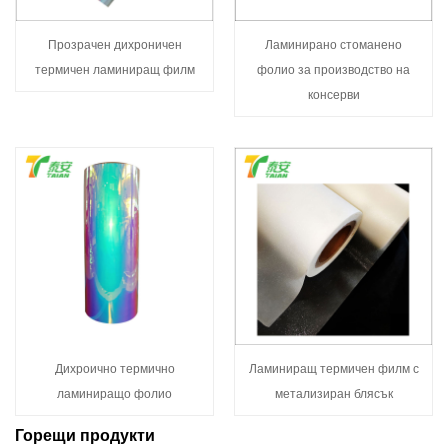
Прозрачен дихроничен
Ламинирано стоманено
термичен ламиниращ филм
фолио за производство на
консерви
Дихроично термично
Ламиниращ термичен филм с
ламиниращо фолио
метализиран блясък
Горещи продукти