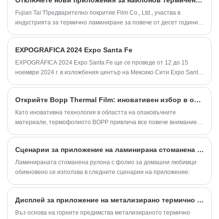
Fujian Tai 'Предварително покритие Film Co., Ltd., участва в
индустрията за термично ламиниране за повече от десет години,
постоянно изследвания и разработване на нови материали в
индустрията за термични ламиниращи филми, засега
EXPOGRAFICA 2024 Expo Santa Fe
разработени BOPP, PET, CPP, PVC, PLA, BOPA, PP и т.н., повече
материали са в процес на разработка, приветстват
EXPOGRÁFICA 2024 Expo Santa Fe ще се проведе от 12 до 15
заинтересовани клиенти, за да се консултират и сътрудничат!
ноември 2024 г. в изложбения център на Мексико Сити Expo Santa
Fe México CDMX, организирано от Националната асоциация на
дилърите на Съединените щати и Мексиканската асоциация на
Открийте Bopp Thermal Film: иновативен избор в областта на опаковането
дистрибуторите на печатарската индустрия, с изложбена площ от
около 22 000 квадратни метра.
Като иновативна технология в областта на опаковъчните
материали, термофолиото BOPP привлича все повече внимание с
отличното си представяне и широк спектър от приложения.
Сценарии за приложение на ламинирана стоманена рулона за домашни любимци
Ламинираната стоманена рулона с фолио за домашни любимци
обикновено се използва в следните сценарии на приложение:
Дисплей за приложение на метализирано термично ламиниране
Въз основа на горните предимства метализираното термично