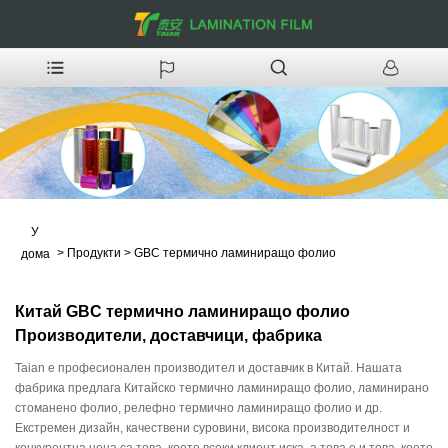
У
>
Продукти
>
GBC термично ламиниращо фолио
дома
Китай GBC термично ламиниращо фолио
Производители, доставчици, фабрика
Taian е професионален производител и доставчик в Китай. Нашата
фабрика предлага Китайско термично ламиниращо фолио, ламинирано
стоманено фолио, релефно термично ламиниращо фолио и др.
Екстремен дизайн, качествени суровини, висока производителност и
конкурентна цена са това, което всеки клиент иска, а това е и това, което