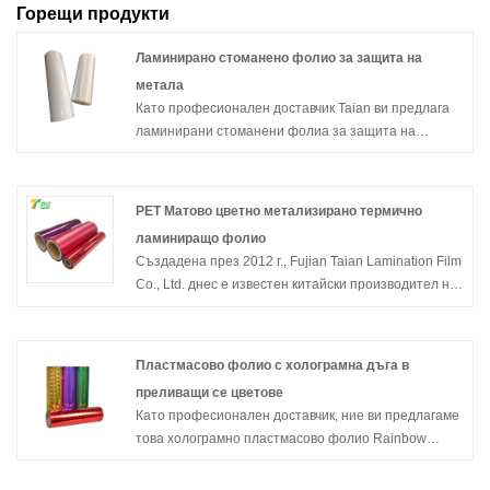
Горещи продукти
Ламинирано стоманено фолио за защита на
метала
Като професионален доставчик Taian ви предлага
ламинирани стоманени фолиа за защита на
метала. Това е филм, направен чрез процес на
предварително нанасяне на покритие, който може
да се нанася върху повърхността на метални
PET Матово цветно метализирано термично
субстрати, като им придава функционални слоеве
ламиниращо фолио
като антикорозионни и износоустойчиви и служи
Създадена през 2012 г., Fujian Taian Lamination Film
както за ефективна защита, така и за естетична
Co., Ltd. днес е известен китайски производител на
декорация. Ако имате нужда от помощ, моля, не се
специални фолиа за приложения за опаковане,
колебайте да попитате.
ламиниране и етикетиране. Можете да бъдете
спокойни, че купувате PET Matt цветно
Пластмасово фолио с холограмна дъга в
метализирано термично ламиниращо фолио от
преливащи се цветове
нашата фабрика. Ние не само предоставяме
Като професионален доставчик, ние ви предлагаме
висококачествени продукти, но също така
това холограмно пластмасово фолио Rainbow
предлагаме най-доброто следпродажбено
Iridescent. Това е филм, произведен с помощта на
обслужване и навременна доставка. Добре дошли
висококачествени PET или BOPP пластмасови