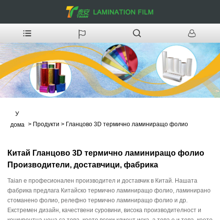
У
>
Продукти
>
Гланцово 3D термично ламиниращо фолио
дома
Китай Гланцово 3D термично ламиниращо фолио
Производители, доставчици, фабрика
Taian е професионален производител и доставчик в Китай. Нашата
фабрика предлага Китайско термично ламиниращо фолио, ламинирано
стоманено фолио, релефно термично ламиниращо фолио и др.
Екстремен дизайн, качествени суровини, висока производителност и
конкурентна цена са това, което всеки клиент иска, а това е и това, което