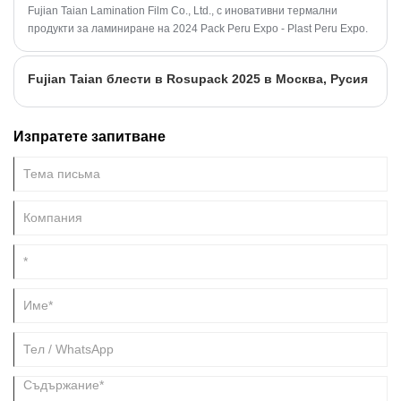
термично ламиниране не е достатъчно лепкав и пяната не се
​Fujian Taian Lamination Film Co., Ltd., с иновативни термални
залепва.
продукти за ламиниране на 2024 Pack Peru Expo - Plast Peru Expo.
Fujian Taian блести в Rosupack 2025 в Москва, Русия
Изпратете запитване