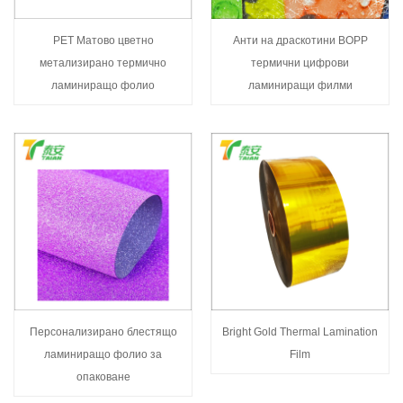
PET Матово цветно
Анти на драскотини BOPP
метализирано термично
термични цифрови
ламиниращо фолио
ламиниращи филми
Персонализирано блестящо
Bright Gold Thermal Lamination
ламиниращо фолио за
Film
опаковане