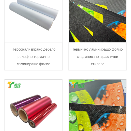
Персонализирано дебело
Термично ламиниращо фолио
релефно термично
с щамповане в различни
ламиниращо фолио
стилове