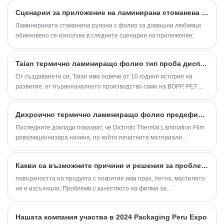
производство, така и на спорадична употреба.
автоматична машина, закупена от чужбина, и ние
Сценарии за приложение на ламинирана стоманена рулона за домашни любимци
имаме стриктно управление на качеството система
Ламинираната стоманена рулона с фолио за домашни любимци
и съвършено следпродажбено обслужване, така че
обикновено се използва в следните сценарии на приложение:
имаме добра репутация в тази област. Основните
ни продукти са BOPP/PET термично ламиниращо
фолио, метализирано термично ламиниращо
Taian термично ламиниращо фолио тип проба дисплей на книга
фолио, цветно холографско термично ламиниращо
От създаването си, Taian има повече от 10 години история на
фолио, анти-драскотиново термично ламиниращо
развитие, от първоначалното производство само на BOPP, PET
фолио, релефно термично ламиниращо фолио ,
термично ламиниращо фолио, досега успя да произведе повече от
Геотермално фолио, ламинирано стоманено
дузина различни термични ламиниращи фолиа, като тъч термично
Дихроично термично ламиниращо фолио предефинира съвършенството при печат
фолио, Ect, можем да произвеждаме според вашата
ламиниращо фолио, термично ламиниращо фолио против
заявка.
надраскване, метализирано термично ламиниращо фолио,
Последните доклади показват, че Dichroic Thermal Lamination Film
бляскаво термично ламиниращо фолио, термоламиниращо фолио
революционизира начина, по който печатните материали
с щамповане, холографско термично ламиниращо фолио,
изглеждат и се усещат, поставяйки нов стандарт за визуална
биоразградимо термично фолио ламиниращо фолио, фолио за
естетика и функционалност.
Какви са възможните причини и решения за проблемите, които могат да възникнат при използване на горещо ламиниращо фолио?
термозапечатване по поръчка, ламинирано стоманено фолио и
др., и все още продължава изследванията и разработките.
повърхността на продукта с покритие има прах, петна, мастилото
не е изсъхнало; Проблеми с качеството на филма за
предварително покритие; Температурата и налягането не са
достатъчни, когато филмът е покрит; Дебелината на слоя лепило
Нашата компания участва в 2024 Packaging Peru Expo
или грешната формула могат да доведат до това, че филмът за