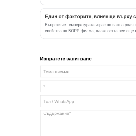
до загуба на цветни шарки на филма за термич
композитни и печатни процеси не могат да бъда
крайния продукт е слаб.
Въпреки че температурата играе по-важна роля 
свойства на BOPP филма, влажността все още и
среда, особено такава с повишени нива на влаж
за абсорбиране на влага от опакованите продукт
Изпратете запитване