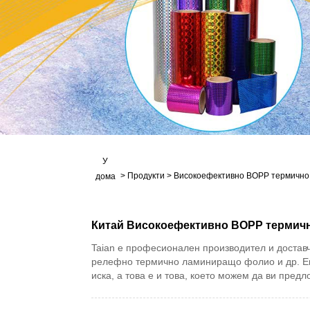
У
>
Продукти
>
Високоефективно BOPP термичн
дома
Китай Високоефективно BOPP термичн
Taian е професионален производител и доста
релефно термично ламиниращо фолио и др. Екст
иска, а това е и това, което можем да ви пре