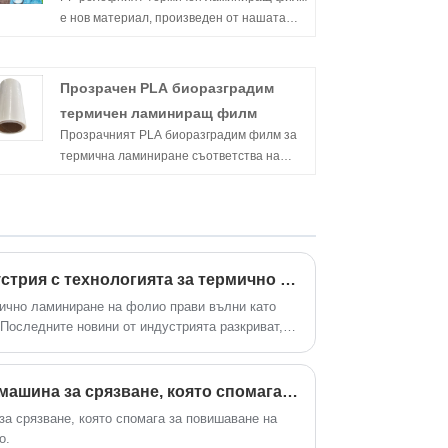
е нов материал, произведен от нашата
компания, който може да бъде
персонализиран с различни релефни
модели и е обичан от клиентите.
Прозрачен PLA биоразградим
термичен ламиниращ филм
Прозрачният PLA биоразградим филм за
термична ламиниране съответства на
стандарта за разграждане на
внедряването, тъй като може да се влоши,
той е приветстван от Европа и
Съединените щати, а заинтересованите
нови и стари клиенти са добре дошли да
Пробив в печатната индустрия с технологията за термично ламиниране
извадят и поръчват.
мично ламиниране на фолио прави вълни като
 Последните новини от индустрията разкриват,
ане бързо набира популярност, повишавайки
 печатните материали.
Taian представи нов тип машина за срязване, която спомага за повишаване на ефективността на производството.
за срязване, която спомага за повишаване на
о.