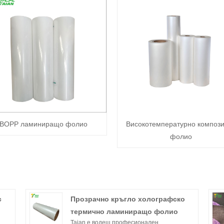
BOPP ламиниращо фолио
Високотемпературно композ
фолио
с
Прозрачно кръгло холографско
термично ламиниращо фолио
Taian е водещ професионален