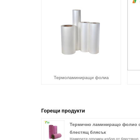
Термоламиниращи фолиа
Горещи продукти
Термично ламиниращо фолио 
блестящ блясък
Намерете огромен избор от блестящо