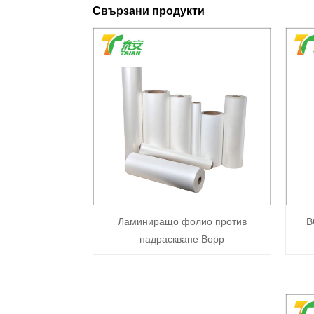
Свързани продукти
Ламиниращо фолио против
B
надраскване Bopp