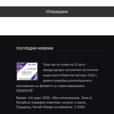
Изпращане
ПОСЛЕДНИ НОВИНИ
за
Taian ще се появи на 31-вото
ащ филм и
международно изложение за печатна
и
индустрия в Южен Китай през 2026 г.,
демонстрирайки разнообразните
по поръ
2025/1
приложения на филмите за термоламиниране.
Ltd.,
2026/01/08
ане за
ния и
Време: 4-6 март 2026 г Местоположение: Зона A,
ята за
Китайски панаирен комплекс за внос и износ,
отени
Гуанджоу, Китай Номер на кабината: 2.1H34
, повече