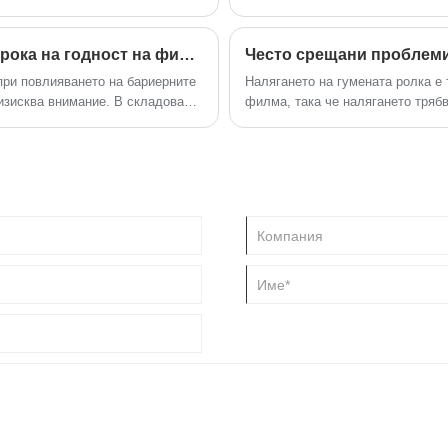
персонализиране на клиента.
но ламиниране и нормалните
потребности. След повече от десет години
т извършени, и ефектът от
развитие, Tai'an създаде цялостна
Един от факторите, влияещи върху срока на годност на филма: Влажност
система за производство, продажби и
при повлияването на бариерните
Налягането на гумената ролка е
следпродажбено обслужване. Той ще
зисква внимание. В складова
филма, така че налягането тряб
завърши преместването на новата
ност, има по-голяма вероятност
фабрика през ноември 2023 г. и ще добави
и.
нова машина за нанасяне на покритие, за
да отговори на нуждите на все повече
клиенти. Ако обстоятелствата позволяват,
клиентите са добре дошли да посетят
новата фабрика за инспекция. Ако по-
късно възникнат проблеми с продукта,
можем да комуникираме по телефона или
да посетим клиента на място, за да
помогнем ефективно на клиентите да
разрешат проблема.