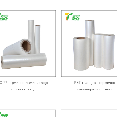
OPP термично ламиниращо
PET гланцово термично
фолио гланц
ламиниращо фолио