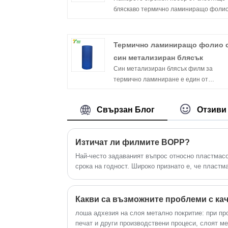
бляскаво термично ламиниращо фолио
Китай в TAIAN.
Термично ламиниращо фолио 
син метализиран блясък
Син метализиран блясък филм за
термично ламиниране е един от
специалните филми за термично
ламиниране, произведени от Taian,
Свързан Блог
Отзиви
провинция Fujian, и цветният му модел
променлив и популярен сред клиентит
Изтичат ли филмите BOPP?
Най-често задаваният въпрос относно пластмас
срока на годност. Широко признато е, че пластм
срок на годност в сравнение с други опаковъчни
лоша адхезия на слоя метално покритие: при пр
печат и други производствени процеси, слоят ме