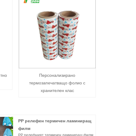
итно
Персонализирано
термозапечатващо фолио с
хранителен клас
PP релефен термичен ламиниращ
филм
PP релефният термичен ламиниращ филм