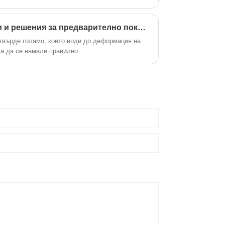
Често срещани проблеми и решения за предварително покритие на BOPP.
 твърде голямо, което води до деформация на
ва да се намали правилно.