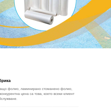
брика
иращо фолио, ламинирано стоманено фолио,
онкурентна цена са това, което всеки клиент
бслужване.