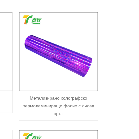
Метализирано холографско
термоламиниращо фолио с лилав
кръг