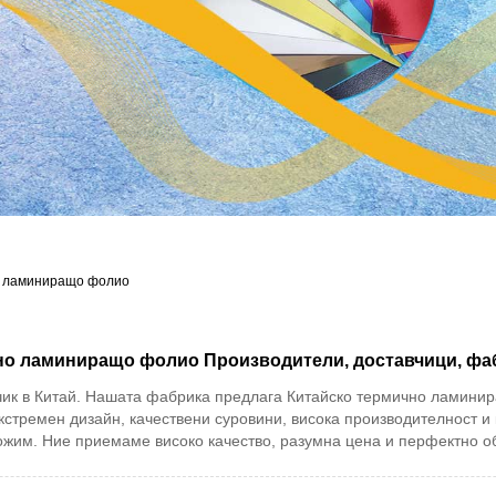
о ламиниращо фолио
о ламиниращо фолио Производители, доставчици, фа
вчик в Китай. Нашата фабрика предлага Китайско термично ламин
ремен дизайн, качествени суровини, висока производителност и к
дложим. Ние приемаме високо качество, разумна цена и перфектно о