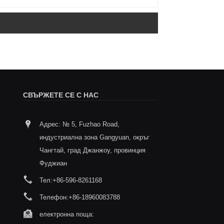
СВЪРЖЕТЕ СЕ С НАС
Адрес: № 5, Fuzhao Road,
Съответствието като основа,
Анализ 
индустриална зона Gangyuan, окръг
безопасността като приоритет - фолио
на проб
за топлинно запечатване, отпечатано
термол
Чангтай, град Джанжоу, провинция
2025/11/20
чка за храна
Фуджиан
2/11
Анализ на ключови точки
Тел:
+86-596-8261168
ламиниращ печат с тер
Телефон:
+86-18960083788
електронна поща: