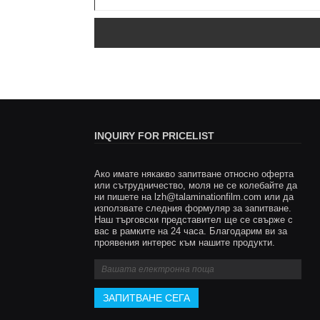
INQUIRY FOR PRICELIST
Ако имате някакво запитване относно оферта
Отключете нови приложения 
или сътрудничество, моля не се колебайте да
ни пишете на
lzh@talaminationfilm.com
найлонов термичен ламинир
или да
използвате следния формуляр за запитване.
отворете нови бизнес област
Наш търговски представител ще се свърже с
2025/03/24
вас в рамките на 24 часа. Благодарим ви за
проявения интерес към нашите продукти.
Fujian Tai 'Предварително покритие Film Co., 
участва в индустрията за термично ламинир
повече от десет години, постоянно изследва
разработване на нови материали в индустри
термични ламиниращи филми, засега разраб
BOPP, PET, CPP, PVC, PLA, BOPA, PP и т.н.