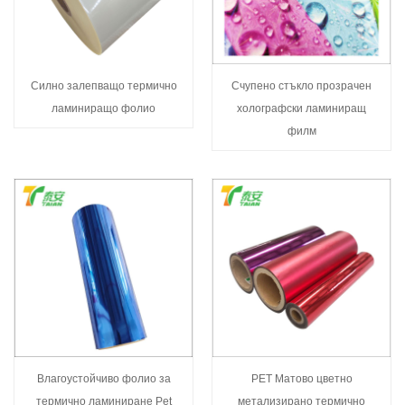
Силно залепващо термично
Счупено стъкло прозрачен
ламиниращо фолио
холографски ламиниращ
филм
Влагоустойчиво фолио за
PET Матово цветно
термично ламиниране Pet
метализирано термично