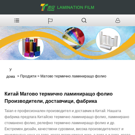
У
>
Продукти
>
Матово термично ламиниращо фолио
дома
Китай Матово термично ламиниращо фолио
Производители, доставчици, фабрика
Taian е професионален производител и доставчик в Китай. Нашата
фабрика предлага Китайско термично ламиниращо фолио, ламинирано
стоманено фолио, релефно термично ламиниращо фолио и др.
Екстремен дизайн, качествени суровини, висока производителност и
конкурентна цена са това, което всеки клиент иска, а това е и това, което