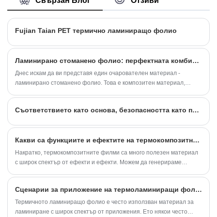
Свързан Блог
Отзиви
да се нанася върху повърхността на метални
субстрати, като им придава функционални слоеве
като антикорозионни и износоустойчиви и служи
Fujian Taian PET термично ламиниращо фолио
както за ефективна защита, така и за естетична
декорация. Ако имате нужда от помощ, моля, не се
колебайте да попитате.
Ламинирано стоманено фолио: перфектната комбинация от иновативна технология и материали
Днес искам да ви представя един очарователен материал -
ламинирано стоманено фолио. Това е композитен материал,
състоящ се от стоманени и полимерни филми, и появата му ни
донесе много интересни приложения и невероятни иновации.
Съответствието като основа, безопасността като приоритет - фолио за топлинно запечатване, отпечатано по поръчка за храна
Какви са функциите и ефектите на термокомпозитните филми?
Накратко, термокомпозитните филми са много полезен материал
с широк спектър от ефекти и ефекти. Можем да генерираме
топлина, изолираме, изсушаваме, стерилизираме, оптично,
енергоспестяващи и т.н. чрез термокомпозитни филми. С
Сценарии за приложение на термоламиниращи фолиа
непрекъснатото развитие на технологиите, прилагането на
термокомпозитни фолиа също ще става все по-широко
Термичното ламиниращо фолио е често използван материал за
разпространено, носейки повече удобство и комфорт в живота ни.
ламиниране с широк спектър от приложения. Ето някои често