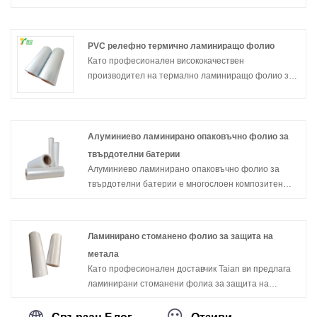
производството и продажбите, предлага на
клиентите различни материали от
персонализирано прозрачно пластмасово
PVC релефно термично ламиниращо фолио
холографско термоламиниращо фолио. Чувствайте
Като професионален висококачествен
се свободни да се свържете с нас.
производител на термално ламиниращо фолио за
PVC релеф TAIAN, можете да сте спокойни, че ще
закупите термоламиниращо фолио за PVC релеф
TAIAN от нашата фабрика и ние ще ви предложим
най-доброто следпродажбено обслужване и
Алуминиево ламинирано опаковъчно фолио за
навременна доставка.
твърдотелни батерии
Алуминиево ламинирано опаковъчно фолио за
твърдотелни батерии е многослоен композитен
материал със слой от алуминиево фолио като
основен слой, едната страна е ламинирана с
топлинно запечатващ слой, а другата страна е
Ламинирано стоманено фолио за защита на
ламинирана със защитен слой, който се използва
метала
за външната опаковка на твърдотелни батерии.
Като професионален доставчик Taian ви предлага
ламинирани стоманени фолиа за защита на
метала. Това е филм, направен чрез процес на
предварително нанасяне на покритие, който може