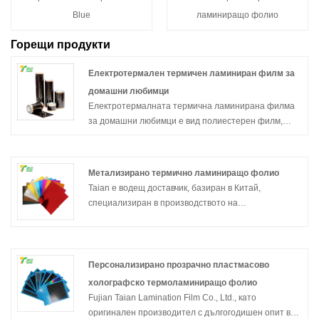
Blue
ламиниращо фолио
Горещи продукти
Електротермален термичен ламиниран филм за
домашни любимци
Електротермалната термична ламинирана филма
за домашни любимци е вид полиестерен филм,
който генерира топлинна енергия чрез
електричество, който може да се използва в
различни индустрии, изискващи запазване на
Метализирано термично ламиниращо фолио
топлина и отопление.
Taian е водещ доставчик, базиран в Китай,
специализиран в производството на
висококачествено метализирано
термоламиниращо фолио. Това специализирано
фолио съчетава предимствата на метализираното
покритие с термично ламиниране, предлагайки
Персонализирано прозрачно пластмасово
подобрена визуална привлекателност и защитни
холографско термоламиниращо фолио
характеристики за различни приложения.
Fujian Taian Lamination Film Co., Ltd., като
оригинален производител с дългогодишен опит в