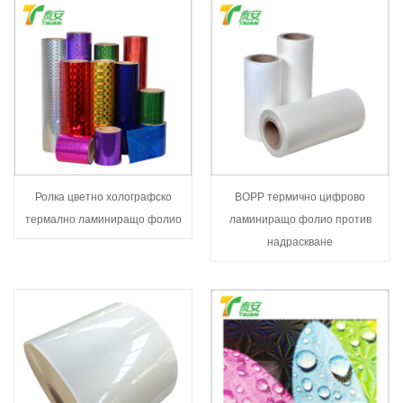
Ролка цветно холографско
BOPP термично цифрово
термално ламиниращо фолио
ламиниращо фолио против
надраскване