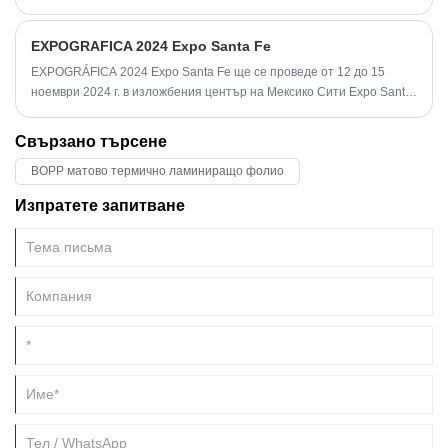
срещани сценарии за приложение на филми за термоламиниране:
EXPOGRAFICA 2024 Expo Santa Fe
EXPOGRÁFICA 2024 Expo Santa Fe ще се проведе от 12 до 15
ноември 2024 г. в изложбения център на Мексико Сити Expo Santa
Fe México CDMX, организирано от Националната асоциация на
дилърите на Съединените щати и Мексиканската асоциация на
Свързано търсене
дистрибуторите на печатарската индустрия, с изложбена площ от
BOPP матово термично ламиниращо фолио
около 22 000 квадратни метра.
Изпратете запитване